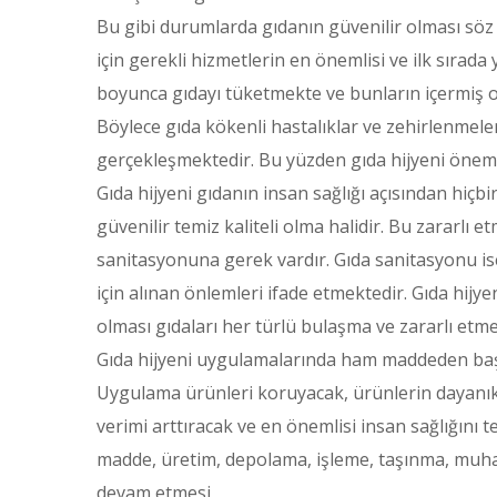
Bu gibi durumlarda gıdanın güvenilir olması söz 
için gerekli hizmetlerin en önemlisi ve ilk sırad
boyunca gıdayı tüketmekte ve bunların içermiş o
Böylece gıda kökenli hastalıklar ve zehirlenmel
gerçekleşmektedir. Bu yüzden gıda hijyeni öneml
Gıda hijyeni gıdanın insan sağlığı açısından hiçbi
güvenilir temiz kaliteli olma halidir. Bu zararlı
sanitasyonuna gerek vardır. Gıda sanitasyonu ise: 
için alınan önlemleri ifade etmektedir. Gıda hijye
olması gıdaları her türlü bulaşma ve zararlı etm
Gıda hijyeni uygulamalarında ham maddeden baş
Uygulama ürünleri koruyacak, ürünlerin dayanıklıl
verimi arttıracak ve en önemlisi insan sağlığını
madde, üretim, depolama, işleme, taşınma, muha
devam etmesi