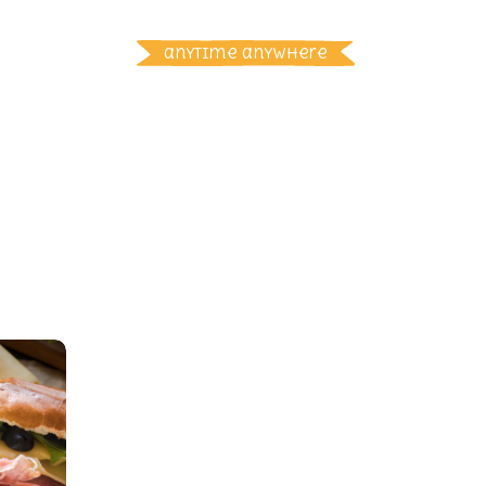
Free Delivery
anytime anywhere